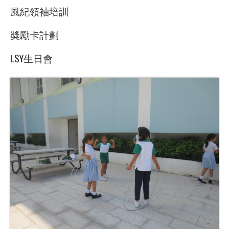
風紀領袖培訓
奬勵卡計劃
LSY生日會