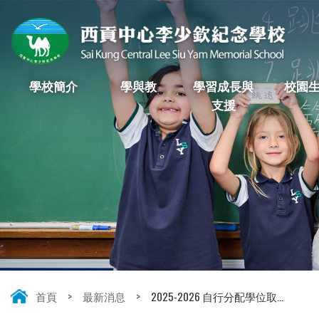
學校簡介
學與教
學習成長與
校園
支援
首頁
>
最新消息
>
2025-2026 自行分配學位取...