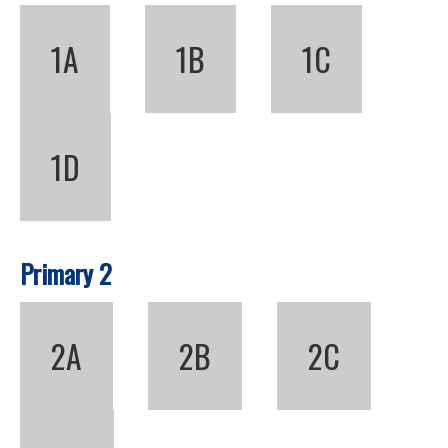
1A
1B
1C
1D
Primary 2
2A
2B
2C