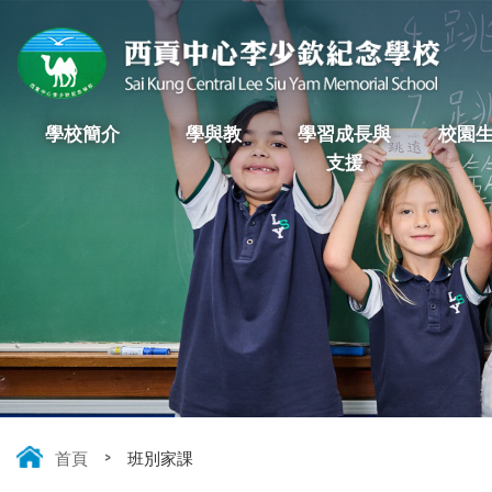
學校簡介
學與教
學習成長與
校園
支援
首頁
>
班別家課