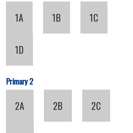
1A
1B
1C
1D
Primary 2
2A
2B
2C