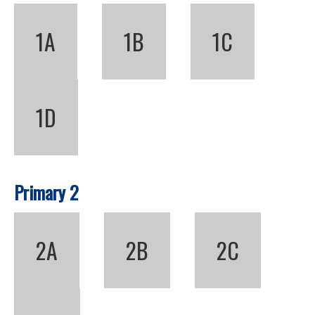
1A
1B
1C
1D
Primary 2
2A
2B
2C