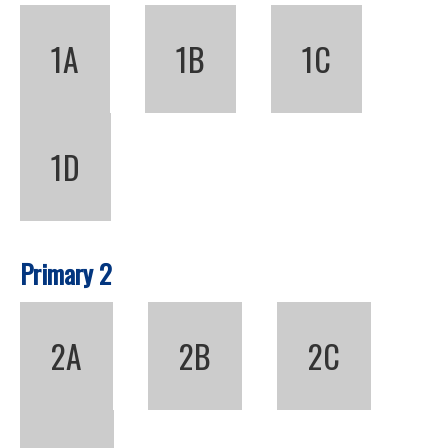
1A
1B
1C
1D
Primary 2
2A
2B
2C