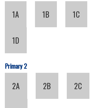
1A
1B
1C
1D
Primary 2
2A
2B
2C